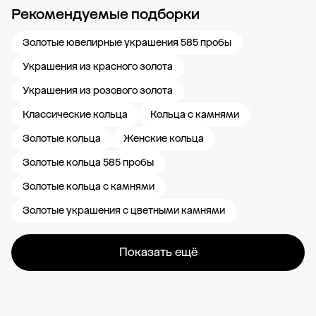
Рекомендуемые подборки
Новости компании
Журнал ЗОЛОТОЙ
Блог
Карьера в 585 Золотой
Золотые ювелирные украшения 585 пробы
Украшения из красного золота
Украшения из розового золота
Классические кольца
Кольца с камнями
Золотые кольца
Женские кольца
Золотые кольца 585 пробы
Золотые кольца с камнями
Золотые украшения с цветными камнями
Показать ещё