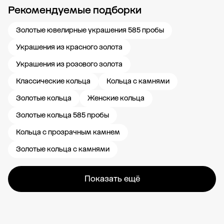
Рекомендуемые подборки
Новости компании
Журнал ЗОЛОТОЙ
Блог
Карьера в 585 Золотой
Золотые ювелирные украшения 585 пробы
Украшения из красного золота
Украшения из розового золота
Классические кольца
Кольца с камнями
Золотые кольца
Женские кольца
Золотые кольца 585 пробы
Кольца с прозрачным камнем
Золотые кольца с камнями
Показать ещё