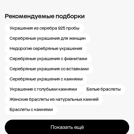
Рекомендуемые подборки
Новости компании
Журнал ЗОЛОТОЙ
Блог
Карьера в 585 Золотой
Украшения из серебра 925 пробы
Серебряные украшения для женщин
Недорогие серебряные украшения
Серебряные украшения с фианитами
Серебряные украшения со вставками
Серебряные украшения с камнями
Украшение с голубыми камнями
Белые браслеты
Женские браслеты из натуральных камней
Браслеты с камнями
Показать ещё