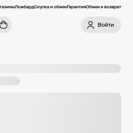
газины
Ломбард
Скупка и обмен
Гарантия
Обмен и возврат
Войти