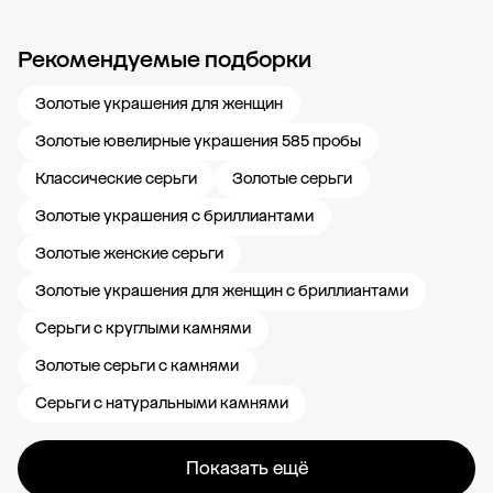
Рекомендуемые подборки
Новости компании
Журнал ЗОЛОТОЙ
Блог
Карьера в 585 Золотой
Золотые украшения для женщин
Золотые ювелирные украшения 585 пробы
Классические серьги
Золотые серьги
Золотые украшения с бриллиантами
Золотые женские серьги
Золотые украшения для женщин с бриллиантами
Серьги с круглыми камнями
Золотые серьги с камнями
Серьги с натуральными камнями
Показать ещё