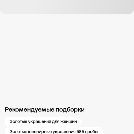
Рекомендуемые подборки
Новости компании
Журнал ЗОЛОТОЙ
Блог
Карьера в 585 Золотой
Золотые украшения для женщин
Золотые ювелирные украшения 585 пробы