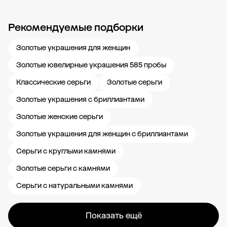
Рекомендуемые подборки
Новости компании
Журнал ЗОЛОТОЙ
Блог
Карьера в 585 Золотой
Золотые украшения для женщин
Золотые ювелирные украшения 585 пробы
Классические серьги
Золотые серьги
Золотые украшения с бриллиантами
Золотые женские серьги
Золотые украшения для женщин с бриллиантами
Серьги с круглыми камнями
Золотые серьги с камнями
Серьги с натуральными камнями
Показать ещё