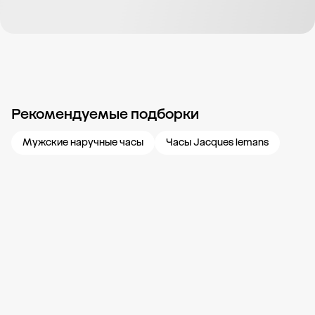
Рекомендуемые подборки
Новости компании
Журнал ЗОЛОТОЙ
Блог
Карьера в 585 Золотой
Мужские наручные часы
Часы Jacques lemans