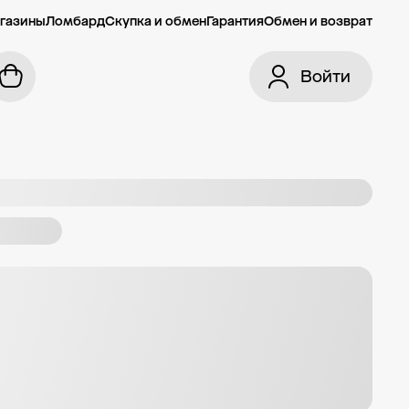
газины
Ломбард
Скупка и обмен
Гарантия
Обмен и возврат
Войти