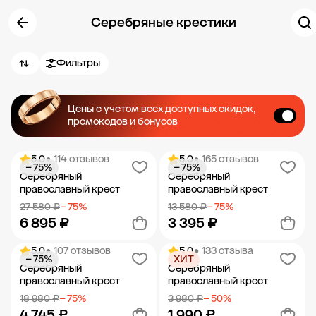
Серебряные крестики
Фильтры
Цены с учетом всех доступных скидок,
промокодов и бонусов
5.0
• 114 отзывов
5.0
• 165 отзывов
− 75%
− 75%
Серебряный
Серебряный
православный крест
православный крест
27 580 ₽
− 75%
13 580 ₽
− 75%
6 895 ₽
3 395 ₽
5.0
• 107 отзывов
5.0
• 133 отзыва
− 75%
ХИТ
Добавить в корзину
Добавить в корзину
Серебряный
Серебряный
православный крест
православный крест
18 980 ₽
− 75%
3 980 ₽
− 50%
4 745 ₽
1 990 ₽