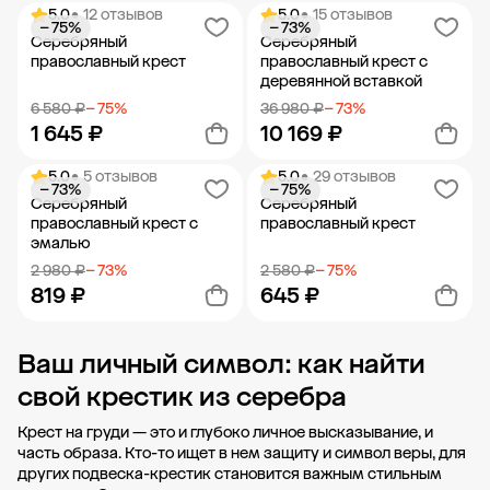
5.0
• 12 отзывов
5.0
• 15 отзывов
− 75%
− 73%
Добавить в корзину
Добавить в корзину
Серебряный
Серебряный
православный крест
православный крест с
деревянной вставкой
6 580 ₽
− 75%
36 980 ₽
− 73%
1 645 ₽
10 169 ₽
5.0
• 5 отзывов
5.0
• 29 отзывов
− 73%
− 75%
Добавить в корзину
Добавить в корзину
Серебряный
Серебряный
православный крест с
православный крест
эмалью
2 980 ₽
− 73%
2 580 ₽
− 75%
819 ₽
645 ₽
Ваш личный символ: как найти
Добавить в корзину
Добавить в корзину
свой крестик из серебра
Крест на груди — это и глубоко личное высказывание, и
часть образа. Кто-то ищет в нем защиту и символ веры, для
других подвеска-крестик становится важным стильным