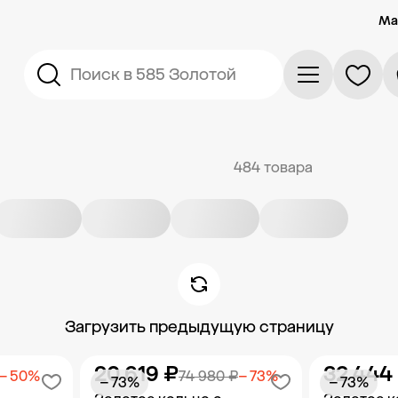
Ма
Поиск в 585 Золотой
484 товара
Загрузить предыдущую страницу
20 619 ₽
32 444
− 50%
74 980 ₽
− 73%
− 73%
− 73%