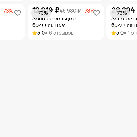
12 919 ₽
26 394
орзину
Добавить в корзину
Добав
− 73%
46 980 ₽
− 73%
− 73%
− 73%
Золотое кольцо с
Золотое к
бриллиантом
бриллиан
5.0
• 6 отзывов
5.0
• 1 о
орзину
Добавить в корзину
Добав