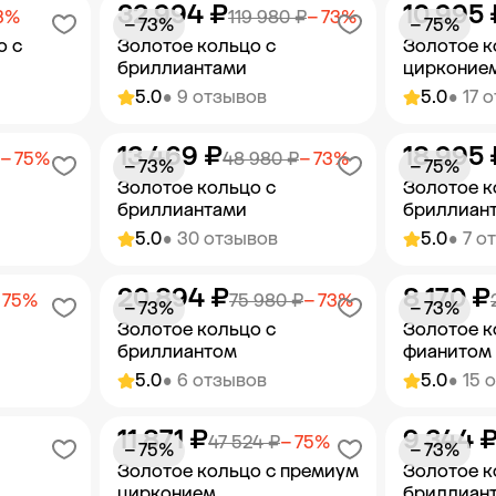
32 994 ₽
10 995 
орзину
Добавить в корзину
Добав
3%
119 980 ₽
− 73%
− 73%
− 75%
о с
Золотое кольцо с
Золотое к
бриллиантами
цирконие
5.0
• 9 отзывов
5.0
• 17 
13 469 ₽
18 995 
орзину
Добавить в корзину
Добав
− 75%
48 980 ₽
− 73%
− 73%
− 75%
Золотое кольцо с
Золотое к
бриллиантами
бриллиан
5.0
• 30 отзывов
5.0
• 7 о
20 894 ₽
8 170 ₽
орзину
Добавить в корзину
Добав
 75%
75 980 ₽
− 73%
− 73%
− 73%
Золотое кольцо с
Золотое к
бриллиантом
фианитом
5.0
• 6 отзывов
5.0
• 15 
11 871 ₽
9 344 
орзину
Добавить в корзину
Добав
47 524 ₽
− 75%
− 75%
− 73%
Золотое кольцо с премиум
Золотое к
цирконием
бриллиан