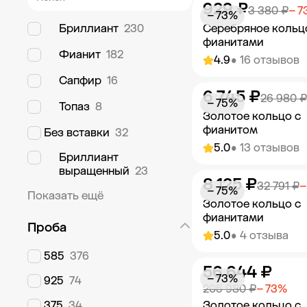
929 ₽
Добавить в к
3 380 ₽
− 7
− 73%
Бриллиант
230
Серебряное кольц
фианитами
Фианит
182
4.9
• 16 отзывов
Сапфир
16
6 745 ₽
Добавить в к
26 980 ₽
− 75%
Топаз
8
Золотое кольцо с
фианитом
Без вставки
32
5.0
• 13 отзывов
Бриллиант
выращенный
23
8 125 ₽
Добавить в к
32 791 ₽
−
− 75%
Показать ещё
Золотое кольцо с
фианитами
Проба
5.0
• 4 отзыва
585
376
56 644 ₽
Добавить в к
− 73%
925
74
205 980 ₽
− 73%
375
34
Золотое кольцо с