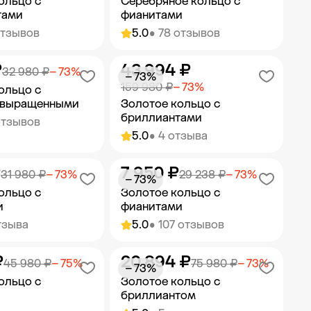
ольцо с
Серебряное кольцо с
тами
фианитами
отзывов
5.0
• 78 отзывов
₽
43 994 ₽
ить в корзину
Добавить в корзину
32 980 ₽
− 73%
− 73%
159 980 ₽
− 73%
ольцо с
 выращенными
Золотое кольцо с
бриллиантами
отзывов
5.0
• 4 отзыва
₽
7 950 ₽
ить в корзину
Добавить в корзину
31 980 ₽
− 73%
29 238 ₽
− 73%
− 73%
ольцо с
Золотое кольцо с
и
фианитами
тзыва
5.0
• 107 отзывов
₽
20 894 ₽
ить в корзину
Добавить в корзину
45 980 ₽
− 75%
75 980 ₽
− 73%
− 73%
ольцо с
Золотое кольцо с
бриллиантом