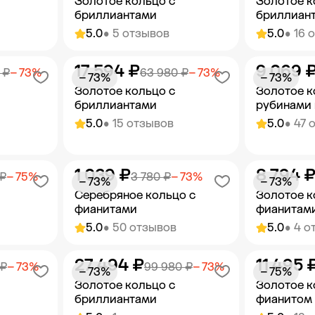
Золотое кольцо с
Золотое к
бриллиантами
бриллиан
5.0
• 5 отзывов
5.0
• 16 
17 594 ₽
9 069 
орзину
Добавить в корзину
Добав
 ₽
− 73%
63 980 ₽
− 73%
− 73%
− 73%
Золотое кольцо с
Золотое к
бриллиантами
рубинами
5.0
• 15 отзывов
5.0
• 47 
1 039 ₽
8 794 
орзину
Добавить в корзину
Добав
 ₽
− 75%
3 780 ₽
− 73%
− 73%
− 73%
Серебряное кольцо с
Золотое к
фианитами
фианитам
5.0
• 50 отзывов
5.0
• 4 о
27 494 ₽
11 495 
орзину
Добавить в корзину
Добав
 ₽
− 73%
99 980 ₽
− 73%
− 73%
− 75%
Золотое кольцо с
Золотое к
бриллиантами
фианитом