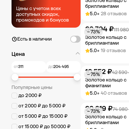
Золотое кольцо с
бриллиантами
Цены с учетом всех
5.0
• 28 отзывов
доступных скидок,
промокодов и бонусов
30 794 ₽
Добавить в к
111 980
− 73%
Золотое кольцо с
Есть в наличии
бриллиантами
5.0
• 19 отзывов
Цена
от
до
10 552 ₽
Добавить в к
42 590
− 75%
Золотое кольцо с
фианитами
Популярные цены
5.0
• 40 отзывов
до 2 000 ₽
от 2 000 ₽ до 5 000 ₽
20 619 ₽
Добавить в к
74 980
− 73%
от 5 000 ₽ до 15 000 ₽
Золотое кольцо с
бриллиантами
от 15 000 ₽ до 50 000 ₽