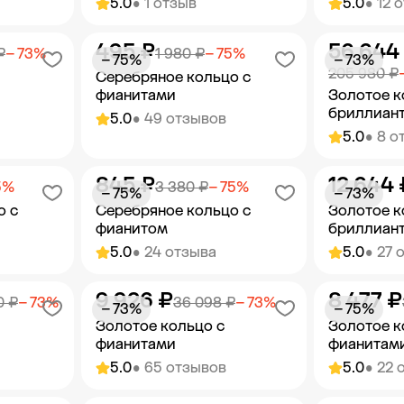
5.0
• 1 отзыв
5.0
• 12 
495 ₽
56 644
орзину
Добавить в корзину
Добав
₽
− 73%
1 980 ₽
− 75%
− 75%
− 73%
205 980 ₽
Серебряное кольцо с
фианитами
Золотое к
бриллиан
5.0
• 49 отзывов
5.0
• 8 о
845 ₽
12 644 
орзину
Добавить в корзину
Добав
5%
3 380 ₽
− 75%
− 75%
− 73%
о с
Серебряное кольцо с
Золотое к
фианитом
бриллиан
5.0
• 24 отзыва
5.0
• 27 
9 926 ₽
8 477 ₽
орзину
Добавить в корзину
Добав
0 ₽
− 73%
36 098 ₽
− 73%
− 73%
− 75%
Золотое кольцо с
Золотое к
фианитами
фианитам
5.0
• 65 отзывов
5.0
• 22 