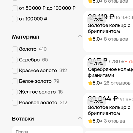
5.0
• 8 отзывов
от 50 000 ₽ до 100 000 ₽
26 119 ₽
Добавить в к
94 980 
от 100 000 ₽
− 73%
Золотое кольцо с
бриллиантом
Материал
5.0
• 8 отзывов
Золото
410
945 ₽
Серебро
65
Добавить в к
3 780 ₽
− 7
− 75%
Серебряное кольц
Красное золото
312
фианитами
Белое золото
79
5.0
• 26 отзывов
Желтое золото
15
39 044 ₽
Добавить в к
141 98
− 73%
Розовое золото
312
Золотое кольцо с
бриллиантом
Вставки
5.0
• 3 отзыва