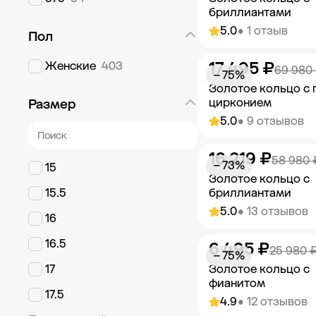
бриллиантами
5.0
• 1 отзыв
Пол
17 495 ₽
Женские
403
Добавить в к
69 980
− 75%
Золотое кольцо с
цирконием
Размер
5.0
• 9 отзывов
16 219 ₽
Добавить в к
58 980 
− 73%
15
Золотое кольцо с
15.5
бриллиантами
5.0
• 13 отзывов
16
16.5
6 495 ₽
Добавить в к
25 980 
− 75%
17
Золотое кольцо с
фианитом
17.5
4.9
• 12 отзывов