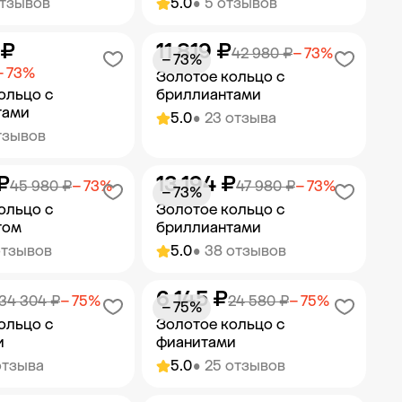
отзывов
5.0
• 5 отзывов
 ₽
11 819 ₽
ить в корзину
Добавить в корзину
42 980 ₽
− 73%
− 73%
− 73%
Золотое кольцо с
ольцо с
бриллиантами
тами
5.0
• 23 отзыва
тзывов
₽
13 194 ₽
ить в корзину
Добавить в корзину
45 980 ₽
− 73%
47 980 ₽
− 73%
− 73%
ольцо с
Золотое кольцо с
том
бриллиантами
отзывов
5.0
• 38 отзывов
6 145 ₽
ить в корзину
Добавить в корзину
34 304 ₽
− 75%
24 580 ₽
− 75%
− 75%
ольцо с
Золотое кольцо с
и
фианитами
отзыва
5.0
• 25 отзывов