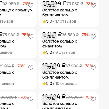
₽
20 344 ₽
ить в корзину
Добавить в корзину
43 980 ₽
− 75%
73 980 ₽
− 73%
− 73%
ольцо с премиум
Золотое кольцо с
м
бриллиантом
отзывов
5.0
• 17 отзывов
₽
9 145 ₽
ить в корзину
Добавить в корзину
75 980 ₽
− 75%
36 580 ₽
− 75%
− 75%
ольцо с
Золотое кольцо с
том
фианитом
тзывов
5.0
• 9 отзывов
18 694 ₽
ить в корзину
Добавить в корзину
29 914 ₽
− 73%
67 980 ₽
− 73%
− 73%
ольцо с
Золотое кольцо с
бриллиантом
отзывов
5.0
• 10 отзывов
₽
18 694 ₽
ить в корзину
Добавить в корзину
33 980 ₽
− 73%
67 980 ₽
− 73%
− 73%
ольцо с
Золотое кольцо с
тами
бриллиантами