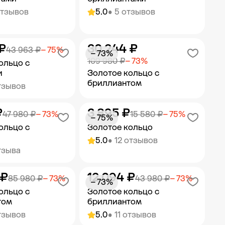
отзывов
5.0
• 5 отзывов
₽
30 244 ₽
ить в корзину
Добавить в корзину
43 963 ₽
− 75%
− 73%
109 980 ₽
− 73%
ольцо с
и
Золотое кольцо с
бриллиантом
тзывов
₽
3 895 ₽
ить в корзину
Добавить в корзину
47 980 ₽
− 73%
15 580 ₽
− 75%
− 75%
ольцо с
Золотое кольцо
5.0
• 12 отзывов
тзыва
 ₽
12 094 ₽
ить в корзину
Добавить в корзину
85 980 ₽
− 73%
43 980 ₽
− 73%
− 73%
ольцо с
Золотое кольцо с
том
бриллиантом
тзывов
5.0
• 11 отзывов