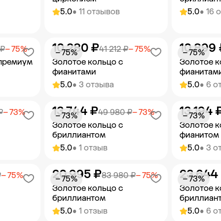
5.0
• 11 отзывов
5.0
• 16 
10 280 ₽
10 899 
орзину
Добавить в корзину
Добав
 ₽
− 75%
41 212 ₽
− 75%
− 75%
− 75%
 премиум
Золотое кольцо с
Золотое к
фианитами
фианитам
5.0
• 3 отзыва
5.0
• 6 о
13 744 ₽
13 194 
орзину
Добавить в корзину
Добав
₽
− 73%
49 980 ₽
− 73%
− 73%
− 73%
Золотое кольцо с
Золотое к
бриллиантом
фианитом
5.0
• 1 отзыв
5.0
• 3 о
20 995 ₽
23 644
орзину
Добавить в корзину
Добав
₽
− 75%
83 980 ₽
− 75%
− 75%
− 73%
Золотое кольцо с
Золотое к
бриллиантом
бриллиан
5.0
• 1 отзыв
5.0
• 6 о