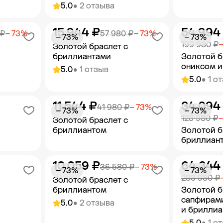
5.0
• 2 отзыва
15 944 ₽
54 994
орзину
Добавить в корзину
Добав
 ₽
− 73%
57 980 ₽
− 73%
− 73%
− 73%
199 980 ₽
−
Золотой браслет с
бриллиантами
Золотой б
ониксом и
5.0
• 1 отзыв
5.0
• 1 о
11 544 ₽
34 094
орзину
Добавить в корзину
Добав
41 980 ₽
− 73%
− 73%
− 73%
123 980 ₽
−
Золотой браслет с
бриллиантом
Золотой б
бриллиан
10 059 ₽
64 344
орзину
Добавить в корзину
Добав
36 580 ₽
− 73%
− 73%
− 73%
233 980 ₽
Золотой браслет с
бриллиантом
Золотой б
сапфирам
5.0
• 2 отзыва
и брилли
5.0
• 1 о