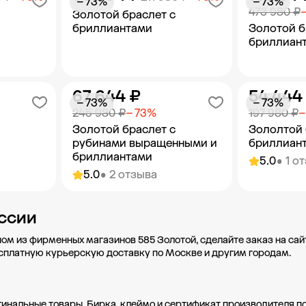
− 73%
− 73%
473 980 ₽
Золотой браслет с
бриллиантами
Золотой б
бриллиан
67 644 ₽
54 444
орзину
Добавить в корзину
Добав
− 73%
− 73%
245 980 ₽
− 73%
197 980 ₽
−
Золотой браслет с
Зололтой 
рубинами выращенными и
бриллиан
бриллиантами
5.0
• 1 о
5.0
• 2 отзыва
орзину
Добавить в корзину
Добав
ссии
ном из фирменных магазинов 585 Золотой, сделайте заказ на сай
есплатную курьерскую доставку по Москве и другим городам.
гинальные товары. Бирка, клеймо и сертификат производителя п