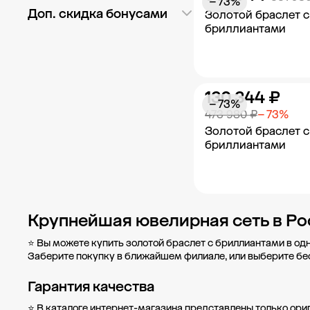
− 73%
С подвесками
29
Доп. скидка бонусами
Золотой браслет с
бриллиантами
Теннисный
4
Нет
64
ГМ Ашан Марфино
2
ГМ Ашан Мытищи
5
130 344 ₽
ГМ Глобус
4
Добавить в к
− 73%
473 980 ₽
− 73%
ГМ Глобус Красногорск
12
Золотой браслет с
МФТК Бутово Молл
бриллиантами
(остров)
11
пл. Привокзальная
площадь, д. 7
1
Добавить в к
Крупнейшая ювелирная сеть в Ро
Показать ещё
⭐ Вы можете купить золотой браслет с бриллиантами в од
Заберите покупку в
ближайшем филиале
, или выберите б
Гарантия качества
⭐ В каталоге интернет-магазина представлены только ори