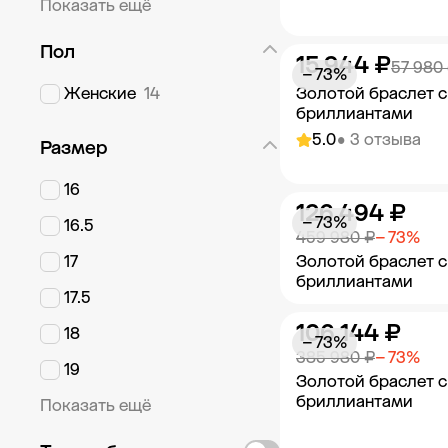
Показать ещё
Пол
15 944 ₽
Добавить в к
57 980
− 73%
Женские
14
Золотой браслет с
бриллиантами
5.0
• 3 отзыва
Размер
16
126 494 ₽
Добавить в к
− 73%
16.5
459 980 ₽
− 73%
17
Золотой браслет с
бриллиантами
17.5
106 144 ₽
Добавить в к
18
− 73%
385 980 ₽
− 73%
19
Золотой браслет с
бриллиантами
Показать ещё