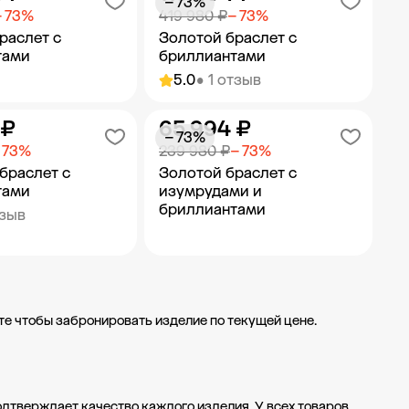
− 73%
− 73%
419 980 ₽
− 73%
раслет с
Золотой браслет с
тами
бриллиантами
5.0
• 1 отзыв
 ₽
65 994 ₽
ить в корзину
Добавить в корзину
− 73%
 73%
239 980 ₽
− 73%
браслет с
Золотой браслет с
тами
изумрудами и
бриллиантами
тзыв
ить в корзину
Добавить в корзину
те чтобы забронировать изделие по текущей цене.
одтверждает качество каждого изделия. У всех товаров