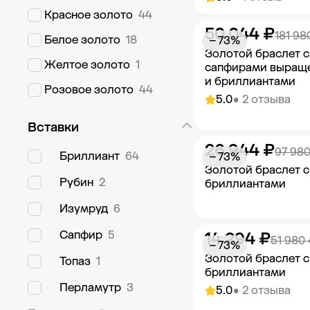
Красное золото
44
50 044 ₽
Добавить в к
181 98
Белое золото
18
− 73%
Золотой браслет с
Желтое золото
1
сапфирами выращ
и бриллиантами
Розовое золото
44
5.0
• 2 отзыва
Вставки
26 944 ₽
Добавить в к
97 980
Бриллиант
64
− 73%
Золотой браслет с
Рубин
2
бриллиантами
Изумруд
6
Сапфир
5
14 294 ₽
Добавить в к
51 980 
− 73%
Золотой браслет с
Топаз
1
бриллиантами
Перламутр
3
5.0
• 2 отзыва