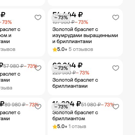
 ₽
54 444 ₽
ить в корзину
Добавить в корзину
− 73%
− 73%
197 980 ₽
− 73%
раслет с
Золотой браслет с
ром и
изумрудами выращенными
тами
и бриллиантами
тзывов
5.0
• 5 отзывов
₽
63 244 ₽
ить в корзину
Добавить в корзину
57 980 ₽
− 73%
− 73%
229 980 ₽
− 73%
раслет с
тами
Золотой браслет с
бриллиантами
тзыва
 ₽
14 294 ₽
ить в корзину
Добавить в корзину
89 980 ₽
− 73%
51 980 ₽
− 73%
− 73%
раслет с
Золотой браслет с
тами
бриллиантом
5.0
• 1 отзыв