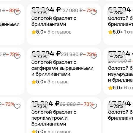
37 944 ₽
63 794
орзину
Добавить в корзину
Добав
0 ₽
− 83%
137 980 ₽
− 73%
− 73%
− 73%
Золотой браслет с
Золотой б
щенными
бриллиантами
бриллиан
5.0
• 5 отзывов
5.0
• 1 о
63 794 ₽
57 744
орзину
Добавить в корзину
Добав
0 ₽
− 73%
231 980 ₽
− 73%
− 73%
− 73%
209 980 ₽
Золотой браслет с
сапфирами выращенными
Золотой б
и бриллиантами
изумруда
и брилли
5.0
• 3 отзыва
5.0
• 6 о
19 244 ₽
47 844
орзину
Добавить в корзину
Добав
₽
− 73%
69 980 ₽
− 73%
− 73%
− 73%
Золотой браслет с
Золотой б
перламутром и
бриллиан
бриллиантами
5.0
• 5 отзывов