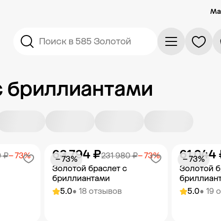
Ма
Поиск в 585 Золотой
с бриллиантами
63 794 ₽
61 044 
0 ₽
− 73%
231 980 ₽
− 73%
− 73%
− 73%
Золотой браслет с
Золотой б
бриллиантами
бриллиан
5.0
• 18 отзывов
5.0
• 19 