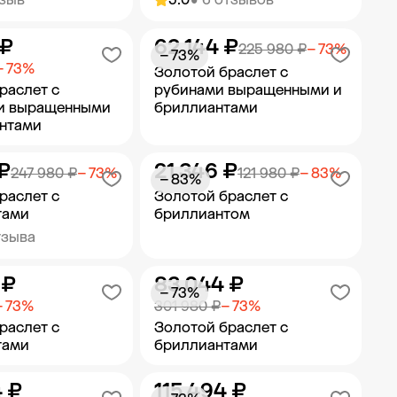
 ₽
62 144 ₽
ить в корзину
Добавить в корзину
225 980 ₽
− 73%
− 73%
− 73%
Золотой браслет с
раслет с
рубинами выращенными и
и выращенными
бриллиантами
антами
₽
21 346 ₽
ить в корзину
Добавить в корзину
247 980 ₽
− 73%
121 980 ₽
− 83%
− 83%
раслет с
Золотой браслет с
тами
бриллиантом
тзыва
 ₽
83 044 ₽
ить в корзину
Добавить в корзину
− 73%
− 73%
301 980 ₽
− 73%
раслет с
Золотой браслет с
тами
бриллиантами
4 ₽
115 494 ₽
ить в корзину
Добавить в корзину