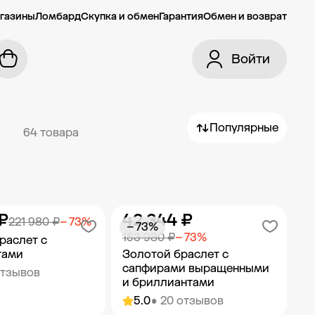
газины
Ломбард
Скупка и обмен
Гарантия
Обмен и возврат
Войти
Популярные
64 товара
₽
42 344 ₽
221 980 ₽
− 73%
− 73%
153 980 ₽
− 73%
раслет с
тами
Золотой браслет с
сапфирами выращенными
отзывов
и бриллиантами
5.0
• 20 отзывов