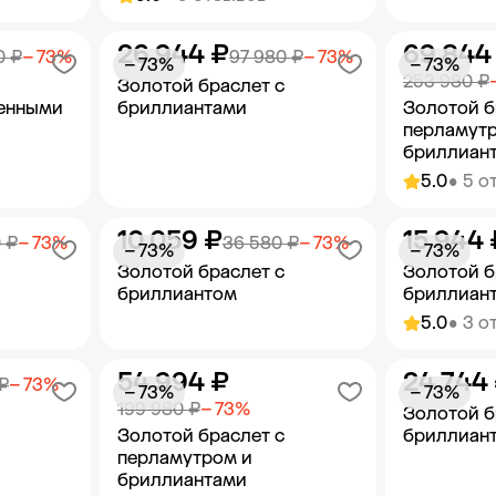
26 944 ₽
69 844
орзину
Добавить в корзину
Добав
0 ₽
− 73%
97 980 ₽
− 73%
− 73%
− 73%
253 980 ₽
Золотой браслет с
енными
бриллиантами
Золотой б
перламут
бриллиан
5.0
• 5 о
10 059 ₽
15 944 
орзину
Добавить в корзину
Добав
 ₽
− 73%
36 580 ₽
− 73%
− 73%
− 73%
Золотой браслет с
Золотой б
бриллиантом
бриллиан
5.0
• 3 о
54 994 ₽
24 744
орзину
Добавить в корзину
Добав
₽
− 73%
− 73%
− 73%
199 980 ₽
− 73%
Золотой б
Золотой браслет с
бриллиан
перламутром и
бриллиантами