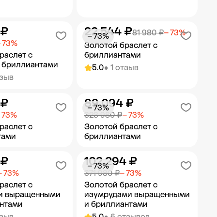
 ₽
22 544 ₽
ить в корзину
Добавить в корзину
81 980 ₽
− 73%
− 73%
 73%
Золотой браслет с
раслет с
бриллиантами
 бриллиантами
5.0
• 1 отзыв
тзыв
 ₽
89 094 ₽
ить в корзину
Добавить в корзину
− 73%
 73%
323 980 ₽
− 73%
раслет с
Золотой браслет с
тами
бриллиантами
 ₽
102 294 ₽
ить в корзину
Добавить в корзину
− 73%
− 73%
371 980 ₽
− 73%
раслет с
Золотой браслет с
и выращенными
изумрудами выращенными
антами
и бриллиантами
тзыв
5.0
• 6 отзывов