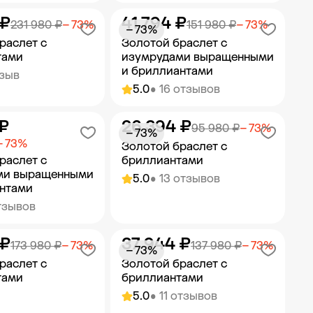
 ₽
41 794 ₽
ить в корзину
Добавить в корзину
231 980 ₽
− 73%
151 980 ₽
− 73%
− 73%
раслет с
Золотой браслет с
тами
изумрудами выращенными
и бриллиантами
тзыв
5.0
• 16 отзывов
 ₽
26 394 ₽
ить в корзину
Добавить в корзину
95 980 ₽
− 73%
− 73%
− 73%
Золотой браслет с
раслет с
бриллиантами
ми выращенными
5.0
• 13 отзывов
антами
тзывов
 ₽
37 944 ₽
ить в корзину
Добавить в корзину
173 980 ₽
− 73%
137 980 ₽
− 73%
− 73%
раслет с
Золотой браслет с
тами
бриллиантами
5.0
• 11 отзывов