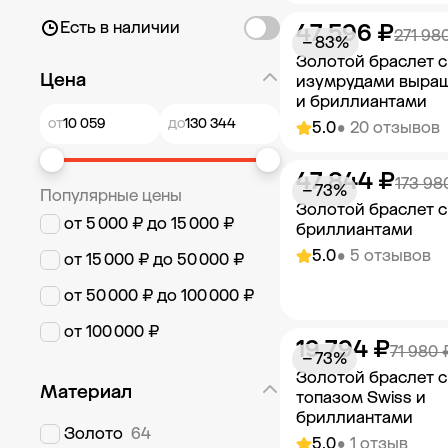
Есть в наличии
47 596 ₽
Добавить в к
271 98
− 83%
Золотой браслет с
Цена
изумрудами выра
и бриллиантами
от
до
5.0
• 20 отзывов
47 844 ₽
Добавить в к
173 98
− 73%
Популярные цены
Золотой браслет с
от 5 000 ₽ до 15 000 ₽
бриллиантами
5.0
• 5 отзывов
от 15 000 ₽ до 50 000 ₽
от 50 000 ₽ до 100 000 ₽
от 100 000 ₽
19 794 ₽
Добавить в к
71 980 
− 73%
Золотой браслет с
Материал
топазом Swiss и
бриллиантами
Золото
64
5.0
• 1 отзыв