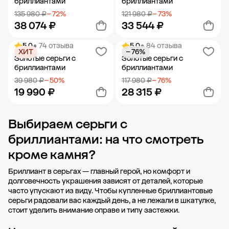
бриллиантами
бриллиантами
135 980 ₽
− 72%
121 980 ₽
− 73%
38 074 ₽
33 544 ₽
5.0
• 74 отзыва
5.0
• 84 отзыва
ХИТ
− 76%
Добавить в корзину
Добавить в корзину
Золотые серьги с
Золотые серьги с
бриллиантами
бриллиантами
39 980 ₽
− 50%
117 980 ₽
− 76%
19 990 ₽
28 315 ₽
Выбираем серьги с
Добавить в корзину
Добавить в корзину
бриллиантами: на что смотреть
кроме камня?
Бриллиант в серьгах — главный герой, но комфорт и
долговечность украшения зависят от деталей, которые
часто упускают из виду. Чтобы купленные бриллиантовые
серьги радовали вас каждый день, а не лежали в шкатулке,
стоит уделить внимание оправе и типу застежки.