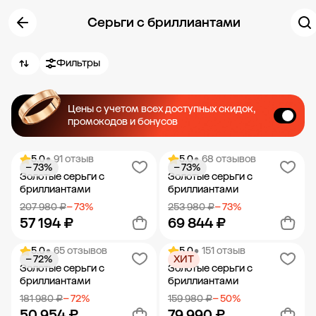
Серьги с бриллиантами
Фильтры
Цены с учетом всех доступных скидок,
промокодов и бонусов
5.0
• 91 отзыв
5.0
• 68 отзывов
− 73%
− 73%
Золотые серьги с
Золотые серьги с
бриллиантами
бриллиантами
207 980 ₽
− 73%
253 980 ₽
− 73%
57 194 ₽
69 844 ₽
5.0
• 65 отзывов
5.0
• 151 отзыв
− 72%
ХИТ
Добавить в корзину
Добавить в корзину
Золотые серьги с
Золотые серьги с
бриллиантами
бриллиантами
181 980 ₽
− 72%
159 980 ₽
− 50%
50 954 ₽
79 990 ₽