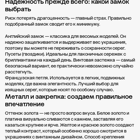
Надежность прежде всего: какой замок
выбрать
Риск потерять драгоценность — главный страх. Правильно
подобранный замок сводит его к минимуму.
Английский замок — классика для весомых моделей. Он
надежно защелкивается и выдерживает вес украшения,
поэтому вы можете не переживать о сохранности серег.
Пусеты (гвоздики). Идеальны для лаконичных сережек с
бриллиантами на каждый день. Винтовая застежка — самый
безопасный вариант, ее практически невозможно случайно
расстегнуть.
Французская петля. Используется в легких, подвижных
моделях, где важна элегантность. Лучший выбор для
изящных серег, которые носят по особому случаю.
Металл и закрепка: создаем правильное
впечатление
Оттенок золота — не просто вопрос вкуса. Белое золото и
платина визуально сливаются с камнем, заставляя его
казаться крупнее и ярче. Желтое и красное золото создают
теплый контраст, который особенно хорошо смотрится в
украшениях с винтажным дизайном. Способ крепления