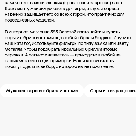
камня тоже важен: «лапки» (крапановая закрепка) дают
бриллианту максимум света для игры, а глухая оправа
надежно защищает его со всех сторон, что практично для
повседневных моделей.
В интернет-магазине 585 Золотой легко найти и купить
серьги с бриллиантами под любой образ и бюджет. Изучите
наш каталог, используйте фильтры по типу замка или цвету
металла, чтобы подобрать идеальные бриллиантовые
сережки. А если сомневаетесь — приходите в любой из
наших магазинов для примерки. Наши консультанты
помогут сделать выбор, о котором вы не пожалеете.
Мужские серьги с бриллиантами
Серьги с выращенн
Новости компании
Журнал ЗОЛОТОЙ
Блог
Карьера в 585 Золотой