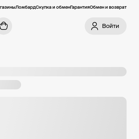
газины
Ломбард
Скупка и обмен
Гарантия
Обмен и возврат
Войти