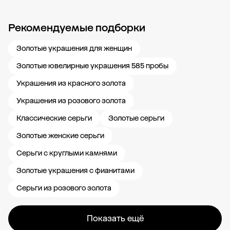
Рекомендуемые подборки
Новости компании
Журнал ЗОЛОТОЙ
Блог
Карьера в 585 Золотой
Золотые украшения для женщин
Золотые ювелирные украшения 585 пробы
Украшения из красного золота
Украшения из розового золота
Классические серьги
Золотые серьги
Золотые женские серьги
Серьги с круглыми камнями
Золотые украшения с фианитами
Серьги из розового золота
Показать ещё