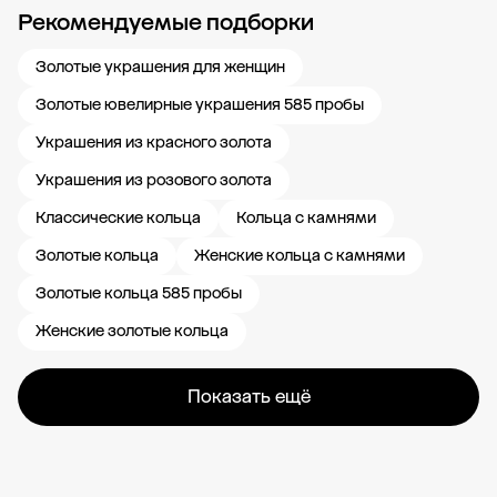
Рекомендуемые подборки
Новости компании
Журнал ЗОЛОТОЙ
Блог
Карьера в 585 Золотой
Золотые украшения для женщин
Золотые ювелирные украшения 585 пробы
Украшения из красного золота
Украшения из розового золота
Классические кольца
Кольца с камнями
Золотые кольца
Женские кольца с камнями
Золотые кольца 585 пробы
Женские золотые кольца
Показать ещё