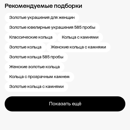
Рекомендуемые подборки
Новости компании
Журнал ЗОЛОТОЙ
Блог
Карьера в 585 Золотой
Золотые украшения для женщин
Золотые ювелирные украшения 585 пробы
Классические кольца
Кольца с камнями
Золотые кольца
Женские кольца с камнями
Золотые кольца 585 пробы
Женские золотые кольца
Кольца с прозрачным камнем
Золотые кольца с камнями
Показать ещё