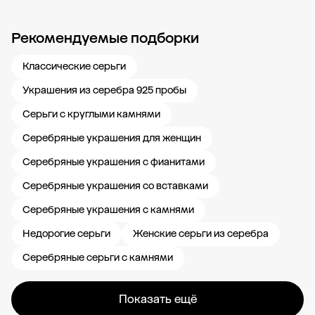
Рекомендуемые подборки
Новости компании
Журнал ЗОЛОТОЙ
Блог
Карьера в 585 Золотой
Классические серьги
Украшения из серебра 925 пробы
Серьги с круглыми камнями
Серебряные украшения для женщин
Серебряные украшения с фианитами
Серебряные украшения со вставками
Серебряные украшения с камнями
Недорогие серьги
Женские серьги из серебра
Серебряные серьги с камнями
Показать ещё