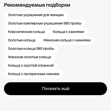
Рекомендуемые подборки
Новости компании
Журнал ЗОЛОТОЙ
Блог
Карьера в 585 Золотой
Золотые украшения для женщин
Золотые ювелирные украшения 585 пробы
Классические кольца
Кольца с камнями
Золотые кольца
Женские кольца с камнями
Золотые кольца 585 пробы
Женские золотые кольца
Кольца с круглой огранкой
Кольца с прозрачным камнем
Показать ещё