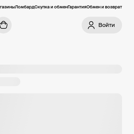
газины
Ломбард
Скупка и обмен
Гарантия
Обмен и возврат
Войти