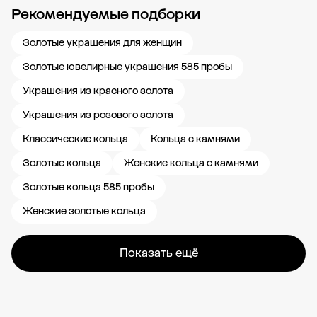
Рекомендуемые подборки
Новости компании
Журнал ЗОЛОТОЙ
Блог
Карьера в 585 Золотой
Золотые украшения для женщин
Золотые ювелирные украшения 585 пробы
Украшения из красного золота
Украшения из розового золота
Классические кольца
Кольца с камнями
Золотые кольца
Женские кольца с камнями
Золотые кольца 585 пробы
Женские золотые кольца
Показать ещё