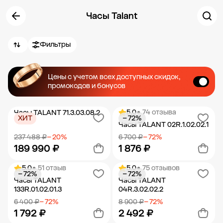
Часы Talant
Фильтры
Цены с учетом всех доступных скидок,
промокодов и бонусов
5.0
• 74 отзыва
Часы TALANT 71.3.03.08.2
ХИТ
− 72%
Часы TALANT 02R.1.02.02.1
237 488 ₽
− 20%
6 700 ₽
− 72%
189 990 ₽
1 876 ₽
5.0
• 51 отзыв
5.0
• 75 отзывов
− 72%
− 72%
Добавить в корзину
Добавить в корзину
Часы TALANT
Часы TALANT
133R.01.02.01.3
04R.3.02.02.2
6 400 ₽
− 72%
8 900 ₽
− 72%
1 792 ₽
2 492 ₽