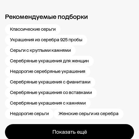
Рекомендуемые подборки
Новости компании
Журнал ЗОЛОТОЙ
Блог
Карьера в 585 Золотой
Классические серьги
Украшения из серебра 925 пробы
Серьги с круглыми камнями
Серебряные украшения для женщин
Недорогие серебряные украшения
Серебряные украшения с фианитами
Серебряные украшения со вставками
Серебряные украшения с камнями
Недорогие серьги
Женские серьги из серебра
Показать ещё