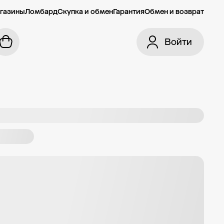
газины
Ломбард
Скупка и обмен
Гарантия
Обмен и возврат
Войти