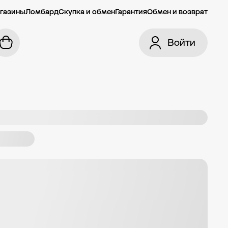
газины
Ломбард
Скупка и обмен
Гарантия
Обмен и возврат
Войти