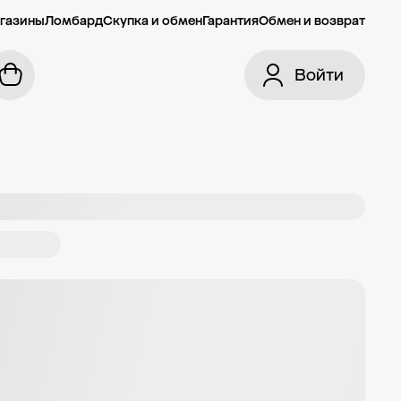
газины
Ломбард
Скупка и обмен
Гарантия
Обмен и возврат
Войти