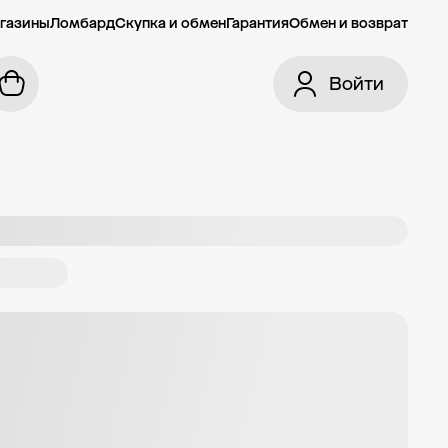
газины
Ломбард
Скупка и обмен
Гарантия
Обмен и возврат
Войти