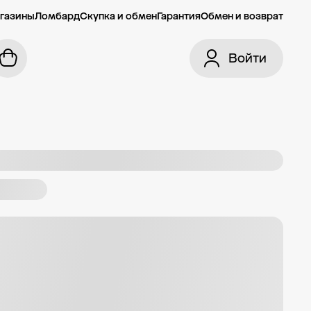
газины
Ломбард
Скупка и обмен
Гарантия
Обмен и возврат
Войти