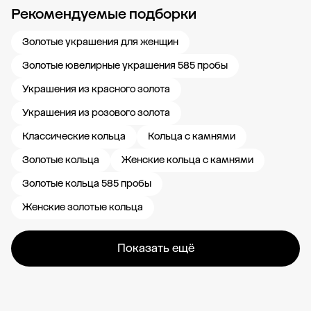
Рекомендуемые подборки
Новости компании
Журнал ЗОЛОТОЙ
Блог
Карьера в 585 Золотой
Золотые украшения для женщин
Золотые ювелирные украшения 585 пробы
Украшения из красного золота
Украшения из розового золота
Классические кольца
Кольца с камнями
Золотые кольца
Женские кольца с камнями
Золотые кольца 585 пробы
Женские золотые кольца
Показать ещё