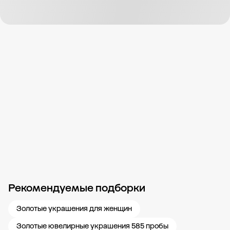
Рекомендуемые подборки
Новости компании
Журнал ЗОЛОТОЙ
Блог
Карьера в 585 Золотой
Золотые украшения для женщин
Золотые ювелирные украшения 585 пробы