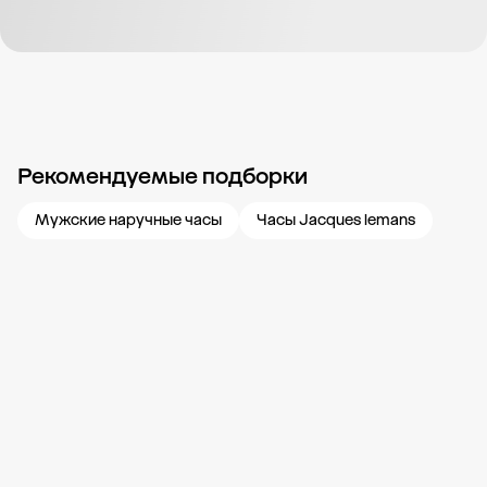
Рекомендуемые подборки
Новости компании
Журнал ЗОЛОТОЙ
Блог
Карьера в 585 Золотой
Мужские наручные часы
Часы Jacques lemans