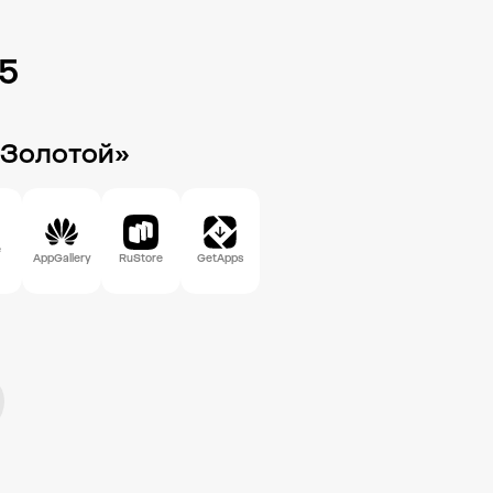
85
 Золотой»
e
AppGallery
RuStore
GetApps