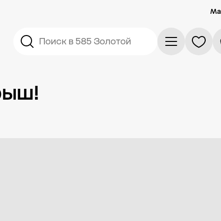
Ма
Поиск в 585 Золотой
рыш!