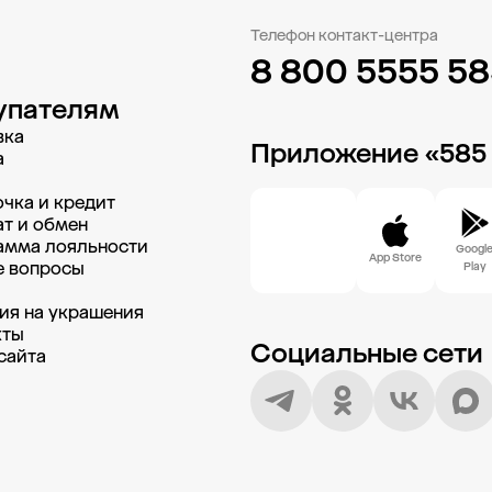
Телефон контакт-центра
8 800 5555 5
упателям
вка
Приложение «585
а
чка и кредит
т и обмен
амма лояльности
Googl
App Store
е вопросы
Play
и
ия на украшения
кты
Социальные сети
сайта