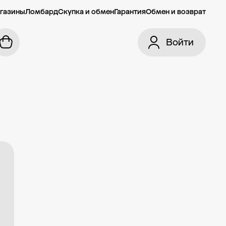
газины
Ломбард
Скупка и обмен
Гарантия
Обмен и возврат
Войти