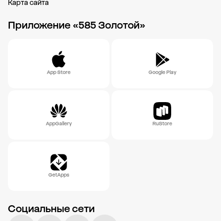
Карта сайта
Приложение «585 Золотой»
App Store
Google Play
AppGallery
RuStore
GetApps
Социальные сети