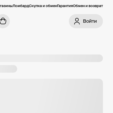
газины
Ломбард
Скупка и обмен
Гарантия
Обмен и возврат
Войти