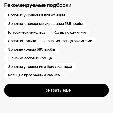
Рекомендуемые подборки
Новости компании
Журнал ЗОЛОТОЙ
Блог
Карьера в 585 Золотой
Золотые украшения для женщин
Золотые ювелирные украшения 585 пробы
Классические кольца
Кольца с камнями
Золотые кольца
Женские кольца с камнями
Золотые кольца 585 пробы
Женские золотые кольца
Золотые украшения с бриллиантами
Кольца с прозрачным камнем
Показать ещё