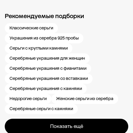
Рекомендуемые подборки
Новости компании
Журнал ЗОЛОТОЙ
Блог
Карьера в 585 Золотой
Классические серьги
Украшения из серебра 925 пробы
Серьги с круглыми камнями
Серебряные украшения для женщин
Серебряные украшения с фианитами
Серебряные украшения со вставками
Серебряные украшения с камнями
Недорогие серьги
Женские серьги из серебра
Серебряные серьги с камнями
Показать ещё