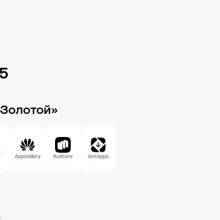
85
 Золотой»
e
AppGallery
RuStore
GetApps