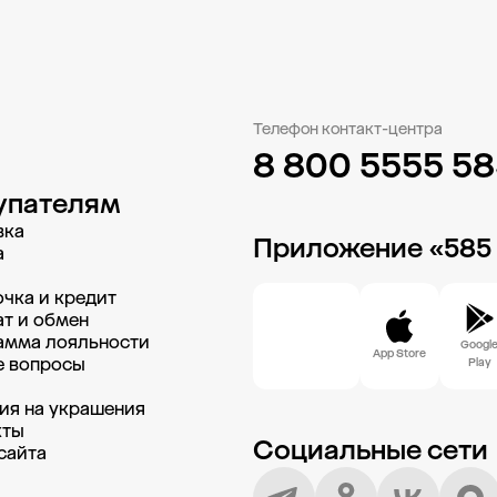
Телефон контакт-центра
8 800 5555 5
упателям
вка
Приложение «585
а
чка и кредит
т и обмен
амма лояльности
Googl
App Store
е вопросы
Play
и
ия на украшения
кты
Социальные сети
сайта