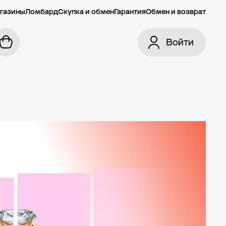
газины
Ломбард
Скупка и обмен
Гарантия
Обмен и возврат
Войти