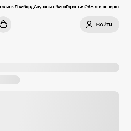
газины
Ломбард
Скупка и обмен
Гарантия
Обмен и возврат
Войти