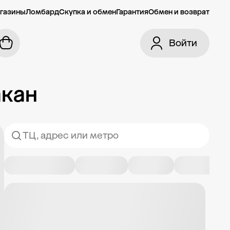
газины
Ломбард
Скупка и обмен
Гарантия
Обмен и возврат
Войти
акан