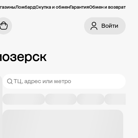
газины
Ломбард
Скупка и обмен
Гарантия
Обмен и возврат
Войти
иозерск