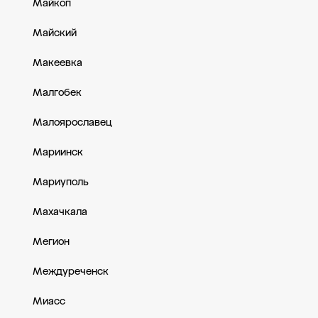
Майкоп
Майский
Макеевка
Малгобек
Малоярославец
Мариинск
Мариуполь
Махачкала
Мегион
Междуреченск
Миасс