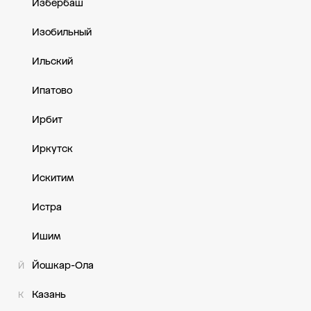
Избербаш
Изобильный
Ильский
Ипатово
Ирбит
Иркутск
Искитим
Истра
Ишим
Йошкар-Ола
Й
Казань
К