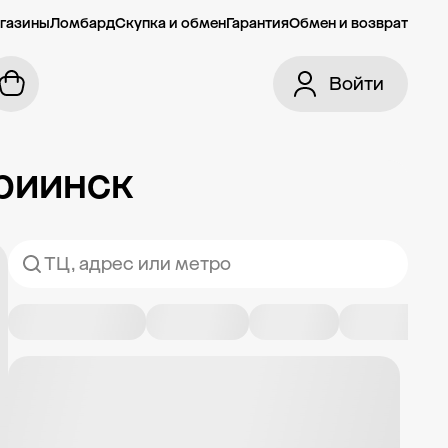
газины
Ломбард
Скупка и обмен
Гарантия
Обмен и возврат
Войти
риинск