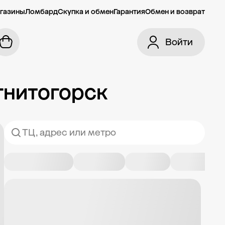
газины
Ломбард
Скупка и обмен
Гарантия
Обмен и возврат
Войти
гнитогорск