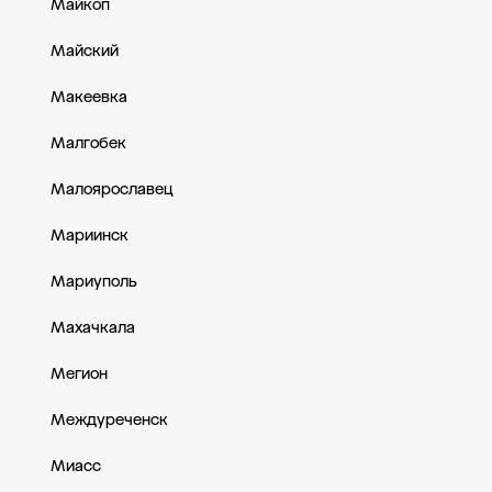
Майкоп
Майский
Макеевка
Малгобек
Малоярославец
Мариинск
Мариуполь
Махачкала
Мегион
Междуреченск
Миасс