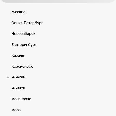
ул. Кирова, д. 54 — Респ Северная Осетия - Алания, г Моздок, 
ул. Кирова, зд. 59 — Респ Северная Осетия - Алания, г Моздок,
Москва
Санкт-Петербург
Новосибирск
Екатеринбург
Казань
Красноярск
Абакан
А
Абинск
Азнакаево
Азов