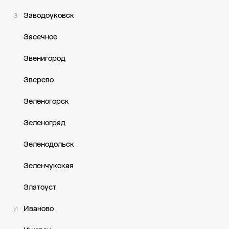
Заводоуковск
З
Засечное
Звенигород
Зверево
Зеленогорск
Зеленоград
Зеленодольск
Зеленчукская
Златоуст
Иваново
И