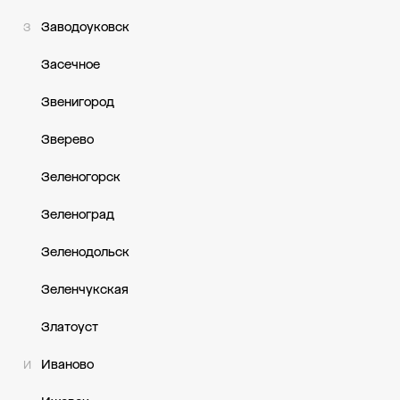
Заводоуковск
З
Засечное
Звенигород
Зверево
Зеленогорск
Зеленоград
Зеленодольск
Зеленчукская
Златоуст
Иваново
И